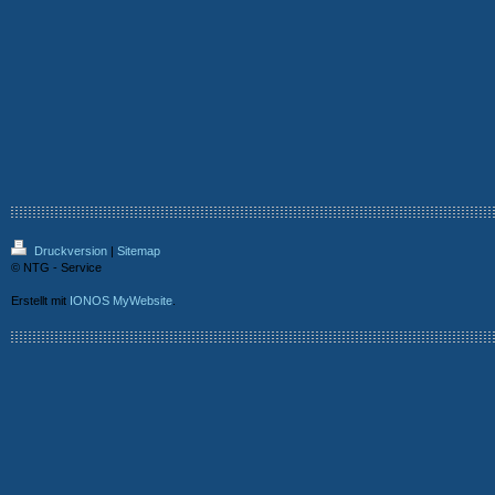
Druckversion
|
Sitemap
© NTG - Service
Erstellt mit
IONOS MyWebsite
.