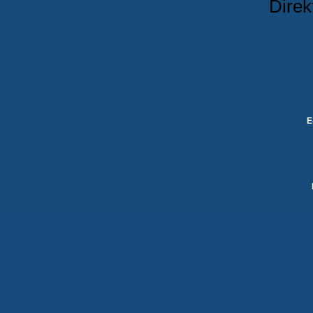
Direk
E