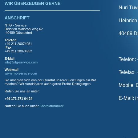
WIR ÜBERZEUGEN GERNE
Nuri Tü
ANSCHRIFT
Heinrich
NTG - Service
Heinrich-Walbröhl weg 62
40489 Dü
40489 Düsseldorf
Telefon
+49 211 20074951
Fax
+49 211 20074952
Telefon:
E-Mail
info@ntg-service.com
Webmail
Telefax:
www.ntg-service.com
Sie möchten sich von der Qualität unserer Leistungen ein Bild
machen? Wir vereinbaren auch gerne Probe-Reinigungen.
Mobile:
Rufen Sie uns an unter:
E-Mail: 
+49 173 271 64 24
Nutzen Sie auch unser
Kontaktformular
.